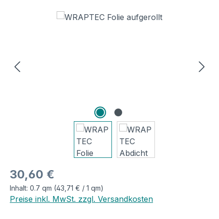
Bildergalerie überspringen
Regulärer Preis:
30,60 €
Inhalt:
0.7 qm
(43,71 € / 1 qm)
Preise inkl. MwSt. zzgl. Versandkosten