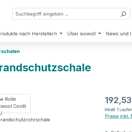
rodukte nach Herstellern
Über isowoll
News und I
rschalen
Brandschutzschale
Regulärer Pr
192,53
Inhalt:
1 Laufe
Preise inkl