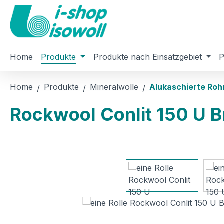
m Hauptinhalt springen
Zur Suche springen
Zur Hauptnavigation springen
Home
Produkte
Produkte nach Einsatzgebiet
P
Home
Produkte
Mineralwolle
Alukaschierte Roh
Rockwool Conlit 150 U 
Bildergalerie überspringen