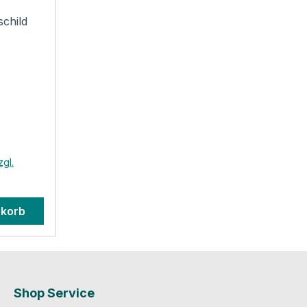
child
g
ard-
hild mit
nd
Vorgaben
zgl.
e
 ist
hrende
nkorb
ar am
cher
mit
ie
Shop Service
der