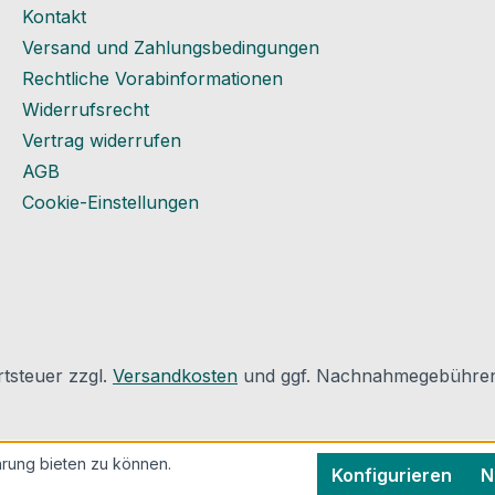
g vor
Kontakt
d
Versand und Zahlungsbedingungen
a bei
Rechtliche Vorabinformationen
Widerrufsrecht
 von
Vertrag widerrufen
tungen
AGB
en
ie
Cookie-Einstellungen
de bzw.
nische
zu
rtsteuer zzgl.
Versandkosten
und ggf. Nachnahmegebühren,
t und
ionen
rung bieten zu können.
Konfigurieren
N
CKWOOL