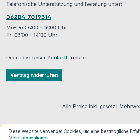
Telefonische Unterstützung und Beratung unter:
Spalt maximal 30 mm
Kabelabschottun
betragen.
Ort ist wichtig un
06204-7019514
Produktsicherheit und
hilfreich, um etw
Kontaktinformationen
späteren
Mo-Do 08:00 - 16:00 Uhr
des Herstellers:
Nachbelegungen
Fr, 08:00 - 14:00 Uhr
DEUTSCHE ROCKWOOL
elektrischen Lei
GmbH & Co.
oder bei baulich
KGRockwool Str. 37-
Veränderungen d
Oder über unser
Kontaktformular
.
4145966 GladbeckMail:
richtigen Abstän
info@rockwool.de
weitere
Vertrag widerrufen
brandschutztech
Anforderungen
entsprechend
berücksichtigen 
Alle Preise inkl. gesetzl. Mehrwe
können.
Produktsicherhei
Kontaktinformat
Diese Website verwendet Cookies, um eine bestmögliche Erfah
des Herstellers:
Mehr Informationen ...
DEUTSCHE RO