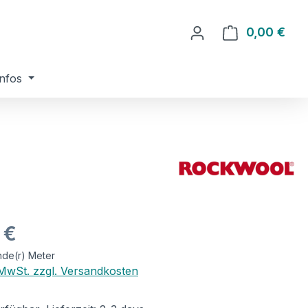
0,00 €
Ware
nfos
eis:
 €
nde(r) Meter
. MwSt. zzgl. Versandkosten