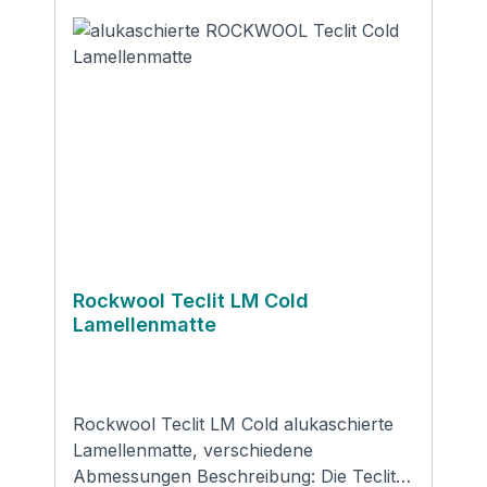
schwer zugängliche Hohlräume Vorteile:
nicht brennbar chemisch neutral
alterungsbeständig einfache
Verarbeitung wasserabweisend
SchallschutLF Schmelzpunkt der Fasern
>1000 °C Datenblatt des Herstellers
Produktsicherheit und
Kontaktinformationen des Herstellers:
DEUTSCHE ROCKWOOL GmbH & Co.
KGRockwool Str. 37-4145966
GladbeckMail: info@rockwool.de
Rockwool Teclit LM Cold
Lamellenmatte
Rockwool Teclit LM Cold alukaschierte
Lamellenmatte, verschiedene
Abmessungen Beschreibung: Die Teclit