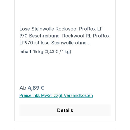
Lose Steinwolle Rockwool ProRox LF
970 Beschreibung: Rockwool RL ProRox
LF970 ist lose Steinwolle ohne
Bindemittel, nichtbrennbar, schall-
Inhalt:
15 kg
(3,43 € / 1 kg)
und wärmedämmend,
alterungsbeständig, wasserabweisend.
Für jede Art von Stopfdämmung, z.B. in
schwer zugänglichen Hohlräumen
im Anlagen- und Industriebau geeignet;
Regulärer Preis:
Ab
4,89 €
für den Hochtemperaturbereich bis ca.
Preise inkl. MwSt. zzgl. Versandkosten
800 °C (abhängig von der Stopfdichte).
Anwendung: Die lose Wolle ist für
Details
folgende Anwendungen geeignet: Öfen
Hohlräume Stopfdämmung Matratzen
Anlagen- und Industriebau Schächte