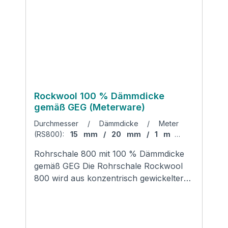
Schallschutz Schmelzpunkt der Fasern
>1000 °C Leistungserklärung des
HerstellersDatenblatt des Herstellers
Produktsicherheit und
Kontaktinformationen des Herstellers:
Knauf Gips KGMainbernheimer Straße
1597346 IphofenMail:
zentrale@knauf.com
Rockwool 100 % Dämmdicke
gemäß GEG (Meterware)
Durchmesser / Dämmdicke / Meter
(RS800):
15 mm / 20 mm / 1 m
|
Dämmdicken gemäß Gebäude Energie
Rohrschale 800 mit 100 % Dämmdicke
Gesetz:
Dämmdicke 100 % gemäß GEG
gemäß GEG Die Rohrschale Rockwool
800 wird aus konzentrisch gewickelter
Steinwolle hergestellt. Sie ist mit einer
gitternetzverstärkten, reißfesten
Aluminium-Sandwich-Folie mit
selbstklebender Überlappung kaschiert,