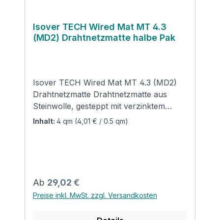
Kontaktinformationen des
Herstellers:SAINT-GOBAIN ISOVER
G+H AGWillstätterstraße 60D - 40549
Isover TECH Wired Mat MT 4.3
(MD2) Drahtnetzmatte halbe Pak
DüsseldorfMail: sales@isover.ch
Isover TECH Wired Mat MT 4.3 (MD2)
Drahtnetzmatte Drahtnetzmatte aus
Steinwolle, gesteppt mit verzinktem
Drahtgarn auf verzinktem Drahtgeflecht
Inhalt:
4 qm
(4,01 € / 0.5 qm)
für optimale Stabilität. Die Isover
Drahtnetzmatte eignet sich vielseitig für
Anwendungen in der Betriebstechnik. Sie
wird vor allem zur Dämmung von
Rohrleitungen, Großkesselanlagen,
Regulärer Preis:
Ab
29,02 €
Fernwärmesystemen, Elektrofiltern,
Preise inkl. MwSt. zzgl. Versandkosten
Müllverbrennungsanlagen sowie
Industrieschornsteinen und