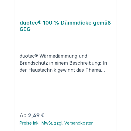
duotec® 100 % Dämmdicke gemäß
GEG
duotec® Wärmedämmung und
Brandschutz in einem Beschreibung: In
der Haustechnik gewinnt das Thema
Brandschutz an Bedeutung. Da die
Sicherheit der Kunden für Steinbacher
oberste Priorität hat, hat der Hersteller
eine neue Brandschutzlösung entwickelt
– frei nach dem Motto "Dämmt besser.
Denkt weiter." Die große Anzahl an
Regulärer Preis:
Ab
2,49 €
Richtlinien, Vorgaben und
Preise inkl. MwSt. zzgl. Versandkosten
Einbauvarianten machen den