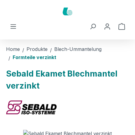
Zum Hauptinhalt springen
Ware
Home
Produkte
Blech-Ummantelung
Formteile verzinkt
Sebald Ekamet Blechmantel
verzinkt
Bildergalerie überspringen