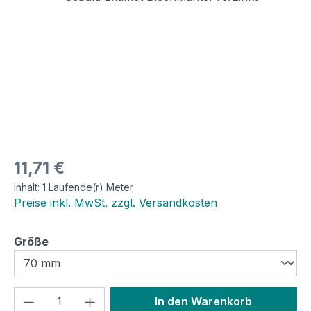
Regulärer Preis:
11,71 €
Inhalt:
1 Laufende(r) Meter
Preise inkl. MwSt. zzgl. Versandkosten
auswählen
Größe
Produkt Anzahl: Gib den gewünschten We
In den Warenkorb