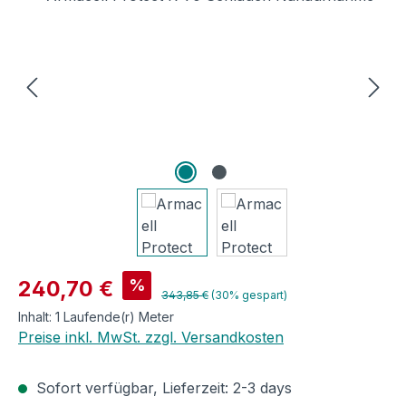
Verkaufspreis:
%
240,70 €
Regulärer Preis:
343,85 €
(30% gespart)
Inhalt:
1 Laufende(r) Meter
Preise inkl. MwSt. zzgl. Versandkosten
Sofort verfügbar, Lieferzeit: 2-3 days