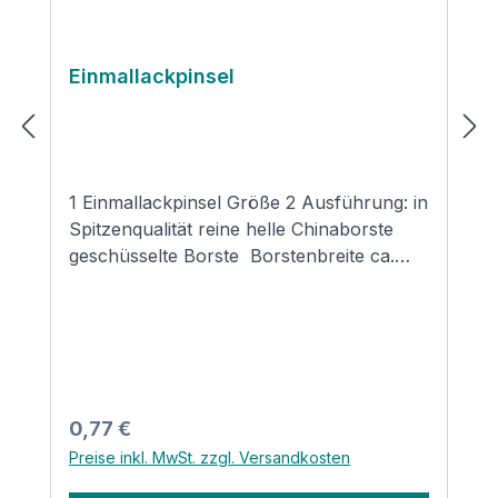
Einmallackpinsel
1 Einmallackpinsel Größe 2 Ausführung: in
Spitzenqualität reine helle Chinaborste
geschüsselte Borste Borstenbreite ca.
20mm Weißblechzwinge roher Holzstiel
Regulärer Preis:
0,77 €
Preise inkl. MwSt. zzgl. Versandkosten