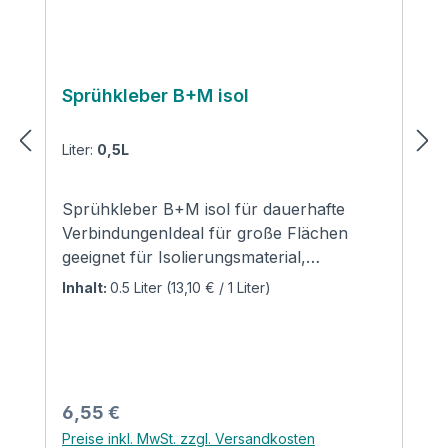
Sprühkleber B+M isol
Liter:
0,5L
Sprühkleber B+M isol für dauerhafte
VerbindungenIdeal für große Flächen
geeignet für Isolierungsmaterial,
Mineralwolle und
Inhalt:
0.5 Liter
(13,10 € / 1 Liter)
KautschukAnwendung:Ausschließlich auf
sauberen und trockenen Oberflächen
verwenden, mit einer Entfernung von 20-
25 cm und 3-5 min Einwirkzeit. Bestens
geeignet für Beton, Schiefer, Mauerwerk,
Regulärer Preis:
6,55 €
Stein, Keramik, Holz, Metall,
Preise inkl. MwSt. zzgl. Versandkosten