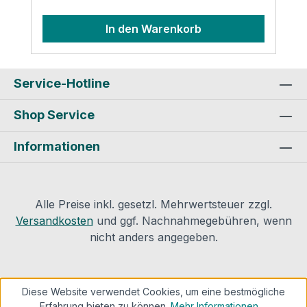
Hartkunststoff, Gummi, Glas, Polyethylen,
Leinwand, Schaumstoff, Textilien, Kork,
In den Warenkorb
Karton, Papier. Die Anwendung ist für
Polystyrol, Weich-PVC nicht
geeignet.Aufbewahrungstemperatur:15-25
C Produktsicherheit und
Service-Hotline
Kontaktinformationen des
Shop Service
Herstellers:BOWCRAFT
GmbHLindberghstr. 4D-64625
Informationen
BensheimE-Mail: vertrieb@bowcraft.de
Alle Preise inkl. gesetzl. Mehrwertsteuer zzgl.
Versandkosten
und ggf. Nachnahmegebühren, wenn
nicht anders angegeben.
Diese Website verwendet Cookies, um eine bestmögliche
Erfahrung bieten zu können.
Mehr Informationen ...