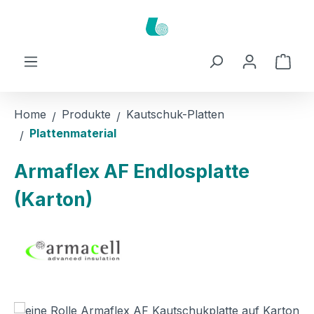
Zum Hauptinhalt springen
Ware
Home
Produkte
Kautschuk-Platten
Plattenmaterial
Armaflex AF Endlosplatte
(Karton)
Bildergalerie überspringen