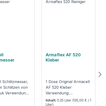
ll
Armaflex AF 520
zmesser
Kleber
l Schlitzmesser,
1 Dose Original Armacell
m Schlitzen von
AF 520 Kleber
uk Verwendung:
Verwendung:
em original
Kontaktkleber auf Basis
Inhalt:
0.25 Liter
(135,00 € / 1
 Spezial-
Polychloropren, frei von
Liter)