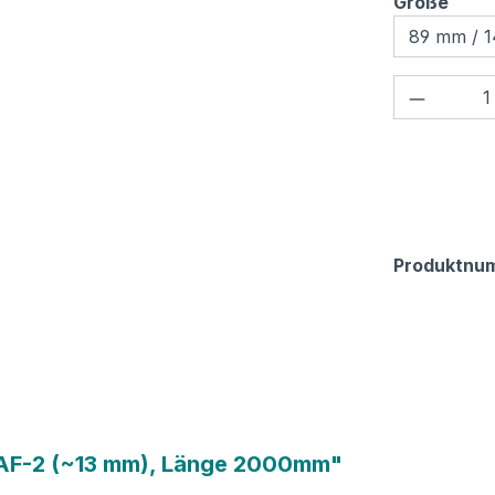
ausw
Größe
Produkt
Produktnu
 AF-2 (~13 mm), Länge 2000mm"