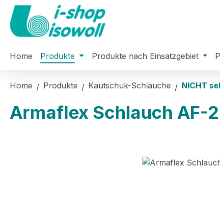
m Hauptinhalt springen
Zur Suche springen
Zur Hauptnavigation springen
Home
Produkte
Produkte nach Einsatzgebiet
P
Home
Produkte
Kautschuk-Schläuche
NICHT se
Armaflex Schlauch AF-
Bildergalerie überspringen