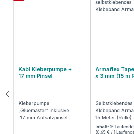
Kabi Kleberpumpe +
Armaflex Tape
17 mm Pinsel
x 3 mm (15 m R
Kleberpumpe
Selbstklebendes
„Gluemaster“ inklusive
Klebeband Armaf
17 mm Aufsatzpinsel
15 Meter (Rolle)
Verwendung: Zur
Verwendung: Die
Inhalt:
15 Laufende
sauberen Verarbeitung
optimale Lösung 
(0,65 € / 1 Laufend