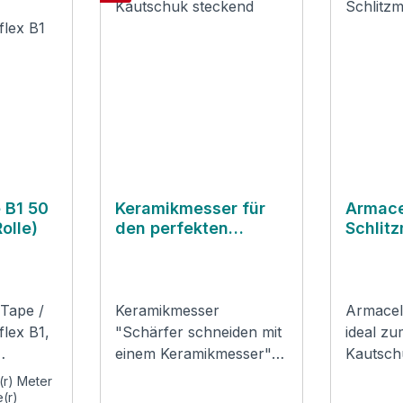
 B1 50
Keramikmesser für
Armace
olle)
den perfekten
Schlit
Schnitt
 Tape /
Keramikmesser
Armacel
lex B1,
"Schärfer schneiden mit
ideal zu
einem Keramikmesser"
Kautsch
Anwendung:
Mit dies
(r) Meter
für
Kautschukmaterial
Armacell
e(r)