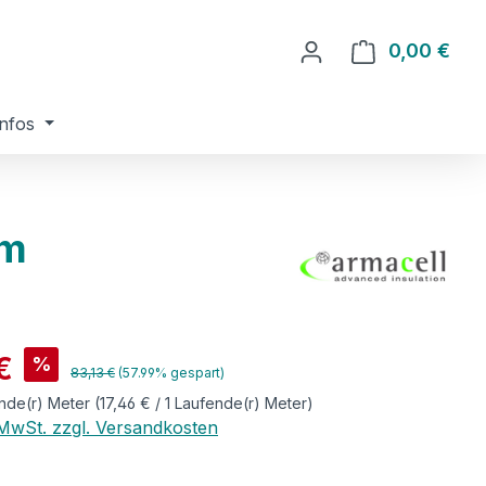
0,00 €
Ware
nfos
mm
is:
€
%
Regulärer Preis:
83,13 €
(57.99% gespart)
nde(r) Meter
(17,46 € / 1 Laufende(r) Meter)
. MwSt. zzgl. Versandkosten