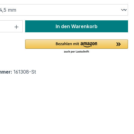
ählen
 Anzahl: Gib den gewünschten Wert ein 
In den Warenkorb
mmer:
161308-St