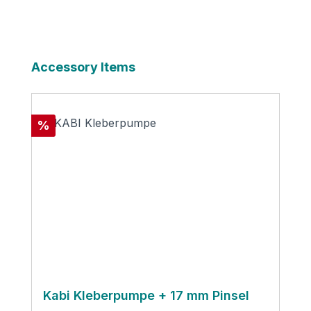
Produktgalerie überspringen
Accessory Items
Rabatt
%
Kabi Kleberpumpe + 17 mm Pinsel