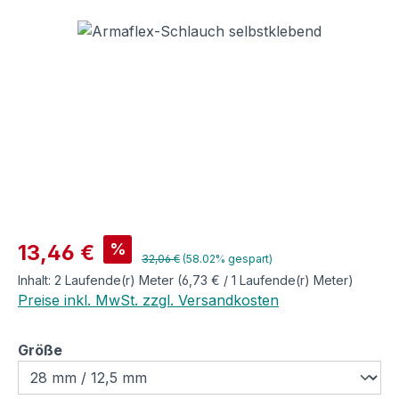
Bildergalerie überspringen
Verkaufspreis:
%
13,46 €
Regulärer Preis:
32,06 €
(58.02% gespart)
Inhalt:
2 Laufende(r) Meter
(6,73 € / 1 Laufende(r) Meter)
Preise inkl. MwSt. zzgl. Versandkosten
auswählen
Größe