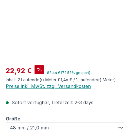
Verkaufspreis:
%
22,92 €
Regulärer Preis:
83,44 €
(72.53% gespart)
Inhalt:
2 Laufende(r) Meter
(11,46 € / 1 Laufende(r) Meter)
Preise inkl. MwSt. zzgl. Versandkosten
Sofort verfügbar, Lieferzeit: 2-3 days
auswählen
Größe