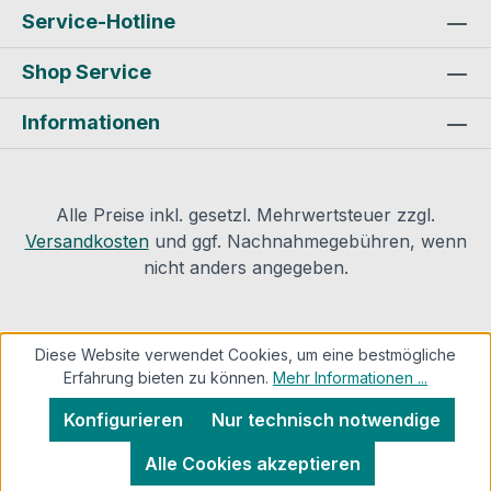
Sicherheitskomfort (im Gegensatz zu
Service-Hotline
einem einfachen Messer) ohne Werkzeug
Shop Service
zum Klingentausch zerlegbar
unverzichtbar für professionelles
Informationen
Arbeiten Produktsicherheit und
Kontaktinformationen des Herstellers:
Armacell GmbH Robert Bosch Straße
10 48153
Alle Preise inkl. gesetzl. Mehrwertsteuer zzgl.
MünsterMail: info.de@armacell.com
Versandkosten
und ggf. Nachnahmegebühren, wenn
nicht anders angegeben.
Diese Website verwendet Cookies, um eine bestmögliche
Erfahrung bieten zu können.
Mehr Informationen ...
Konfigurieren
Nur technisch notwendige
Alle Cookies akzeptieren