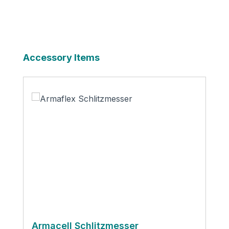
Produktgalerie überspringen
Accessory Items
Armacell Schlitzmesser