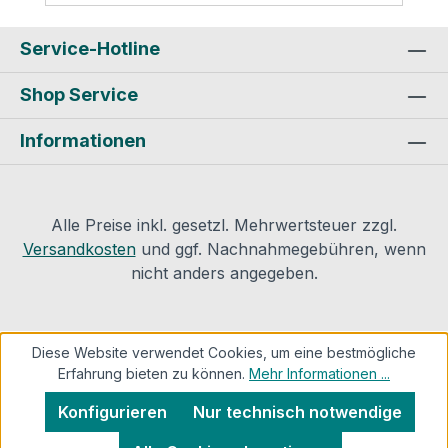
Klebeﬁlmen kommen.
Temperaturbeständigkeit: bis 105º C.
Service-Hotline
Lagerung: Möglichst kühl, aber frostfrei.
Shop Service
Gelierung bei Frost reversibel. Haltbarkeit:
Ca. 1 Jahr. Beachten Sie unsere
Informationen
Verarbeitungshinweise/Produktdaten.
Achtung: Kleber erreicht Endfestigkeit
nach 36 Stunden!Erst dann Anlage in
Betrieb nehmen .Nie auf in Betrieb
Alle Preise inkl. gesetzl. Mehrwertsteuer zzgl.
beﬁndlichen Anlagen oder bei starker
Versandkosten
und ggf. Nachnahmegebühren, wenn
Sonneneinstrahlung dämmen.
nicht anders angegeben.
Produktsicherheit und
Kontaktinformationen des Herstellers:
Armacell GmbH Robert Bosch Straße
Diese Website verwendet Cookies, um eine bestmögliche
10 48153
Erfahrung bieten zu können.
Mehr Informationen ...
MünsterMail: info.de@armacell.com
Konfigurieren
Nur technisch notwendige