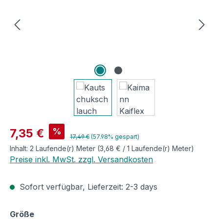
Verkaufspreis:
%
7,35 €
Regulärer Preis:
17,49 €
(57.98% gespart)
Inhalt:
2 Laufende(r) Meter
(3,68 € / 1 Laufende(r) Meter)
Preise inkl. MwSt. zzgl. Versandkosten
Sofort verfügbar, Lieferzeit: 2-3 days
auswählen
Größe