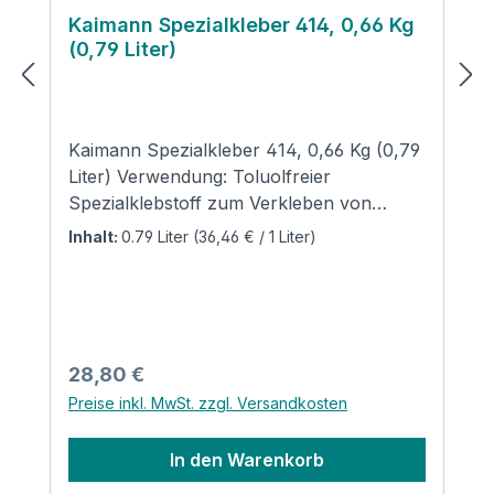
Kaimann Spezialkleber 414, 0,66 Kg
(0,79 Liter)
Kaimann Spezialkleber 414, 0,66 Kg (0,79
Liter) Verwendung: Toluolfreier
Spezialklebstoff zum Verkleben von
flexiblem Kaimann Kaiflex Dämmstoffen in
Inhalt:
0.79 Liter
(36,46 € / 1 Liter)
Schlauch- und Plattenform. Auch zum
Kleben auf Metall
geeignet. Temperaturbereich bis 105° C
Technische Daten:
Verarbeitungstemperatur: ideal +20º C;
Regulärer Preis:
28,80 €
nicht unter 0º C. Bei Temperaturen unter
Preise inkl. MwSt. zzgl. Versandkosten
+5°C oder hohen Luftfeuchten ab ca.
80% kann es in erhöhtem Maße zur
In den Warenkorb
Bildung von Tauwasser auf den zu
verklebenden Flächen oder den