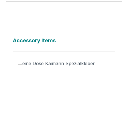
Produktgalerie überspringen
Accessory Items