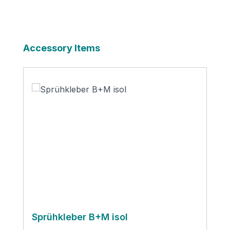
Produktgalerie überspringen
Accessory Items
Sprühkleber B+M isol