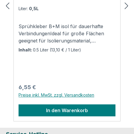
Liter:
0,5L
Sprühkleber B+M isol für dauerhafte
VerbindungenIdeal für große Flächen
geeignet für Isolierungsmaterial,
Mineralwolle und
Inhalt:
0.5 Liter
(13,10 € / 1 Liter)
KautschukAnwendung:Ausschließlich auf
sauberen und trockenen Oberflächen
verwenden, mit einer Entfernung von 20-
25 cm und 3-5 min Einwirkzeit. Bestens
geeignet für Beton, Schiefer, Mauerwerk,
Regulärer Preis:
6,55 €
Stein, Keramik, Holz, Metall,
Preise inkl. MwSt. zzgl. Versandkosten
Hartkunststoff, Gummi, Glas, Polyethylen,
Leinwand, Schaumstoff, Textilien, Kork,
In den Warenkorb
Karton, Papier. Die Anwendung ist für
Polystyrol, Weich-PVC nicht
geeignet.Aufbewahrungstemperatur:15-25
C Produktsicherheit und