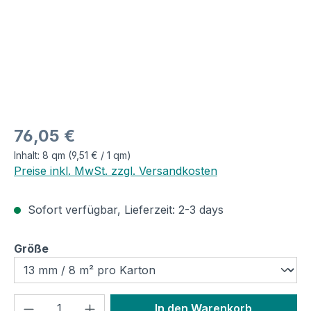
Regulärer Preis:
76,05 €
Inhalt:
8 qm
(9,51 € / 1 qm)
Preise inkl. MwSt. zzgl. Versandkosten
Sofort verfügbar, Lieferzeit: 2-3 days
auswählen
Größe
Produkt Anzahl: Gib den gewünschten We
In den Warenkorb