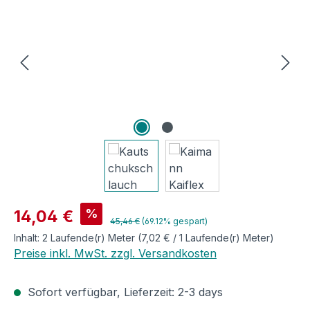
Verkaufspreis:
%
14,04 €
Regulärer Preis:
45,46 €
(69.12% gespart)
Inhalt:
2 Laufende(r) Meter
(7,02 € / 1 Laufende(r) Meter)
Preise inkl. MwSt. zzgl. Versandkosten
Sofort verfügbar, Lieferzeit: 2-3 days