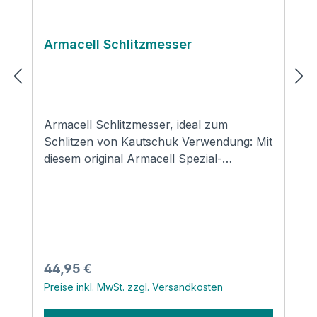
Armacell Schlitzmesser
Armacell Schlitzmesser, ideal zum
Schlitzen von Kautschuk Verwendung: Mit
diesem original Armacell Spezial-
Schlitzmesser können Sie die
Kautschukschläuche – egal ob Solar-
oder Kälteisolierung – nachträglich
schlitzen und auf bereits verlegte Rohre
montieren. Einfach in der Handhabung
und sauber im Schnitt! Vorteile: Liegt gut in
Regulärer Preis:
44,95 €
der Hand kann an eine Vorrichtung
Preise inkl. MwSt. zzgl. Versandkosten
montiert werden Ideal zum Schlitzen
großer Mengen Schlitzt gerade und