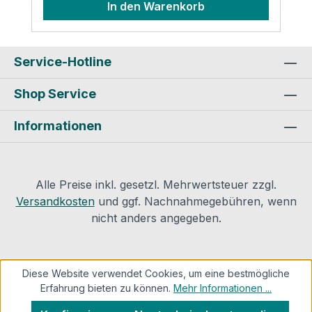
In den Warenkorb
sauber, deshalb gute Klebefläche zum
Verschließen nach der Montage Klingen
leicht zu tauschen hoher
Sicherheitskomfort (im Gegensatz zu
Service-Hotline
einem einfachen Messer) ohne Werkzeug
Shop Service
zum Klingentausch zerlegbar
unverzichtbar für professionelles
Informationen
Arbeiten Produktsicherheit und
Kontaktinformationen des Herstellers:
Armacell GmbH Robert Bosch Straße
10 48153
Alle Preise inkl. gesetzl. Mehrwertsteuer zzgl.
MünsterMail: info.de@armacell.com
Versandkosten
und ggf. Nachnahmegebühren, wenn
nicht anders angegeben.
Diese Website verwendet Cookies, um eine bestmögliche
Erfahrung bieten zu können.
Mehr Informationen ...