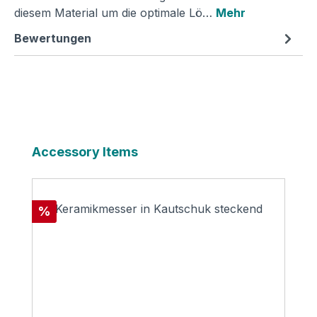
diesem Material um die optimale Lö…
Mehr
Bewertungen
Produktgalerie überspringen
Accessory Items
Rabatt
%