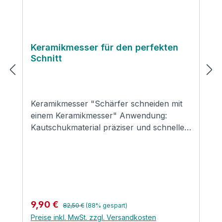
Keramikmesser für den perfekten
Schnitt
Keramikmesser "Schärfer schneiden mit
einem Keramikmesser" Anwendung:
Kautschukmaterial präziser und schneller
schneiden Keramikklinge schärfer als eine
Metallklinge Ideal zum Schneiden von
Formteilen aus Plattenmaterialien und
Schläuchen Kein Nachschärfen der Klinge
erforderlich 10 cm keramische Klinge und
10 cm Kunststoffgriff Schneiden wie die
Regulärer Preis:
Verkaufspreis:
9,90 €
82,50 €
(88% gespart)
Profis Produktsicherheit und
Preise inkl. MwSt. zzgl. Versandkosten