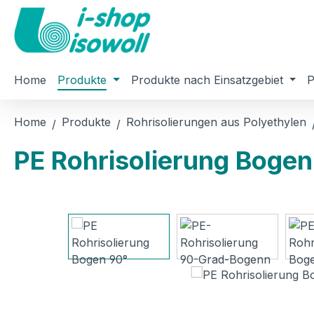
m Hauptinhalt springen
Zur Suche springen
Zur Hauptnavigation springen
Home
Produkte
Produkte nach Einsatzgebiet
P
Home
Produkte
Rohrisolierungen aus Polyethylen
PE Rohrisolierung Bogen
Bildergalerie überspringen