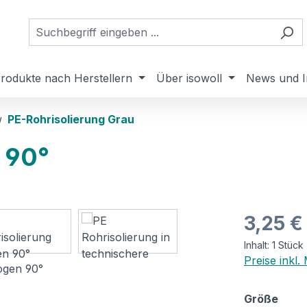
rodukte nach Herstellern
Über isowoll
News und I
PE-Rohrisolierun​g Grau
 90°
Regulärer Pr
3,25 €
Inhalt:
1 Stück
Preise inkl
ausw
Größe