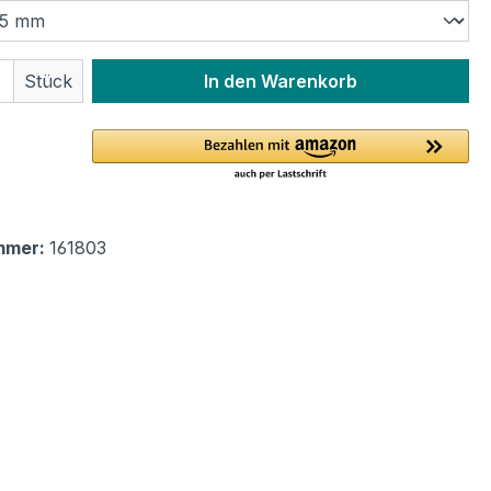
 Anzahl: Gib den gewünschten Wert ein 
Stück
In den Warenkorb
mmer:
161803