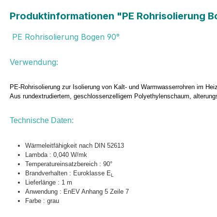
Produktinformationen "PE Rohrisolierung 
PE Rohrisolierung Bogen 90°
V
erwendung:
PE-Rohrisolierung zur Isolierung von Kalt- und Warmwasserrohren im Heiz
Aus rundextrudiertem, geschlossenzelligem Polyethylenschaum, alterungs
Technische Daten:
Wärmeleitfähigkeit nach DIN 52613
Lambda : 0,040 W/mk
Temperatureinsatzbereich : 90°
Brandverhalten : Euroklasse
E
L
Lieferlänge : 1 m
Anwendung : EnEV Anhang 5 Zeile 7
Farbe : grau