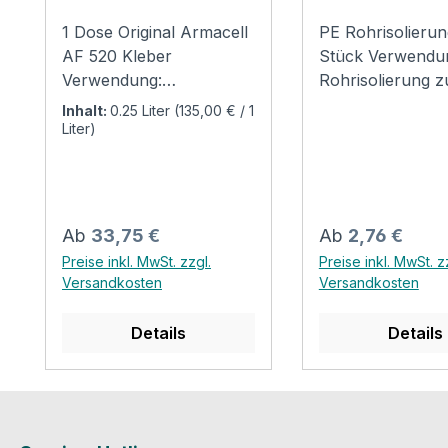
1 Dose Original Armacell
PE Rohrisolierun
AF 520 Kleber
Stück Verwendu
Verwendung:
Rohrisolierung z
Kontaktkleber auf Basis
Isolierung von K
Inhalt:
0.25 Liter
(135,00 € / 1
Polychloropren, frei von
Warmwasserrohr
Liter)
Aromaten. Spezieller
Heizungs- und
Kleber für die
Sanitärbereich.A
Verarbeitung aller
rundextrudiertem
ﬂexiblen Armaﬂex
geschlossenzell
Regulärer Preis:
Regulärer Preis:
Ab
33,75 €
Ab
2,76 €
Dämmstoffe (außer HT/
Polyethylenscha
Preise inkl. MwSt. zzgl.
Preise inkl. MwSt. z
Armaﬂex). Einwandfreie
alterungsbeständ
Versandkosten
Versandkosten
Haftung auf
unverrottbar.
metallischem Grund,
Technische Date
Details
Details
keine Haftung auf
Wärmeleitfähigke
Asphalt-, Bitumen- oder
DIN 52613 Lambd
Mennige-Anstrichen
0,040 W/mk
(Leinölbasis). Technische
Temperatureinsa
Daten:
h : 90° Brandverh