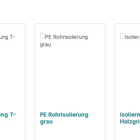
ung T-
PE Rohrisolierung
Isolier
grau
Holzgri
Logo