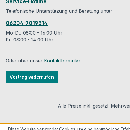
Service-Hotline
Verarbeitungstemperatur
Euroklasse EL
Telefonische Unterstützung und Beratung unter:
: ideal +20º C; nicht
Lieferlänge : 1 m
unter 0º C. Bei
Anwendung : En
06204-7019514
Temperaturen unter
Anhang 5 Zeile 7
+5°C oder hohen
grauLeistungser
Mo-Do 08:00 - 16:00 Uhr
Luftfeuchten ab ca. 80%
des HerstellersD
Fr, 08:00 - 14:00 Uhr
kann es in erhöhtem
des Herstellers
Maße zur Bildung von
Produktsicherhei
Tauwasser auf den zu
Kontaktinformat
Oder über unser
Kontaktformular
.
verklebenden Flächen
des Herstellers: IDV
oder den Klebeﬁlmen
GmbHAndreas-
Vertrag widerrufen
kommen.
Diettmann-Straß
Temperaturbeständigkeit:
364579 Gernshei
bis 105º C. Lagerung:
info@idv-gmbh.d
Möglichst kühl, aber
Alle Preise inkl. gesetzl. Mehrwe
frostfrei. Gelierung bei
Frost reversibel.
Haltbarkeit: Ca. 1 Jahr.
Diese Website verwendet Cookies, um eine bestmögliche Erfah