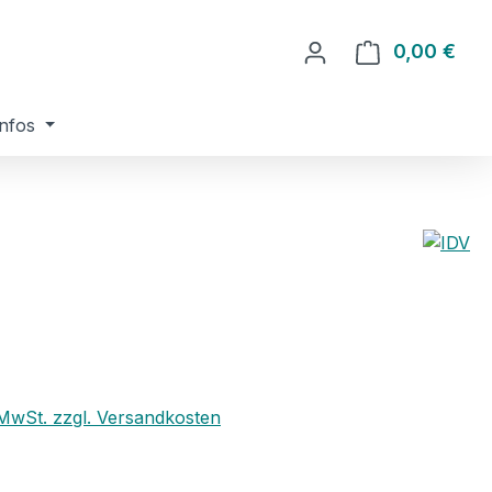
0,00 €
Ware
nfos
eis:
. MwSt. zzgl. Versandkosten
ählen