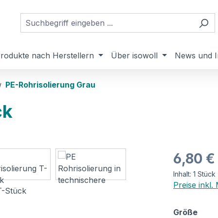
rodukte nach Herstellern
Über isowoll
News und I
PE-Rohrisolierun​g Grau
ck
Regulärer Pr
6,80 €
Inhalt:
1 Stück
Preise inkl
ausw
Größe