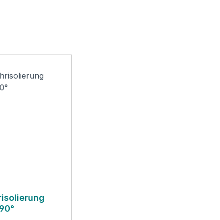
risolierung
90°