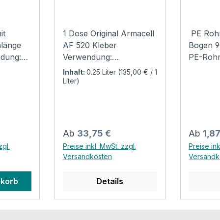
it
1 Dose Original Armacell
PE Rohr
nlänge
AF 520 Kleber
Bogen 9
dung:
Verwendung:
PE-Rohr
der Hand
Kontaktkleber auf Basis
Isolieru
Inhalt:
0.25 Liter
(135,00 € / 1
der
Polychloropren, frei von
Warmwa
Liter)
ralwolle
Aromaten. Spezieller
Heizung
huk
Kleber für die
Sanitär
ng mit
Verarbeitung aller
rundext
chen
ﬂexiblen Armaﬂex
geschlo
Regulärer Preis:
Regulär
Ab
33,75 €
Ab
1,8
e für
Dämmstoffe (außer HT/
Polyeth
zgl.
Preise inkl. MwSt. zzgl.
Preise ink
en –
Armaﬂex). Einwandfreie
alterun
Versandkosten
Versandk
rbeiten
Haftung auf
unverrot
metallischem Grund,
Technis
nkorb
Details
keine Haftung auf
Wärmelei
Asphalt-, Bitumen- oder
DIN 526
Mennige-Anstrichen
0,040 