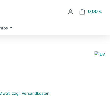
0,00 €
Ware
nfos
eis:
. MwSt. zzgl. Versandkosten
ählen