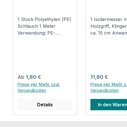
1 Stück Polyethylen (PE)
1 Isoliermesser m
Schlauch 1 Meter
Holzgriff, Klinge
Verwendung: PE-
ca. 15 cm Anwen
Rohrisolierung zur
Liegt optimal in 
Isolierung von Kalt- und
Zum Schneiden 
Warmwasserrohren im
Isolierung – Mine
Heizungs- und
wie auch Kautsc
Sanitärbereich. Aus
Stabile Verbindu
rundextrudiertem,
Quernieten zwis
Regulärer Preis:
Regulärer Preis:
Ab
1,80 €
11,80 €
geschlossenzelligem
Schaft und Kling
Preise inkl. MwSt. zzgl.
Preise inkl. MwSt. z
Polyethylenschaum,
perfektes Arbeit
Versandkosten
Versandkosten
alterungsbeständig und
ideal für Isoliera
unverrottbar.
Details
In den Ware
Technische Daten:
Wärmeleitfähigkeit nach
DIN 52613 Lambda :