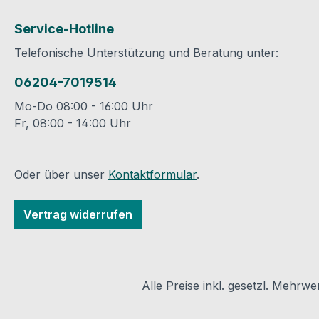
0,040 W/mk
Temperatureinsatzbereic
Service-Hotline
h : -45 bis +105 Gr C
Telefonische Unterstützung und Beratung unter:
Brandverhalten : B1
nach DIN 4102
06204-7019514
Lieferlänge : 1 m
Anwendung : EnEV
Mo-Do 08:00 - 16:00 Uhr
Anhang 5 Zeile 7 Farbe :
Fr, 08:00 - 14:00 Uhr
grau PE-Isolierung:
funktionale
Eigenschaften und hohe
Oder über unser
Kontaktformular
.
EffizienzDie PE-
Isolierung hat sich über
Vertrag widerrufen
Jahre hinweg als
zuverlässige Lösung für
Rohrisolierungen einen
Namen gemacht.
Alle Preise inkl. gesetzl. Mehrwe
Aufgrund des Materials
ist sie flexibel