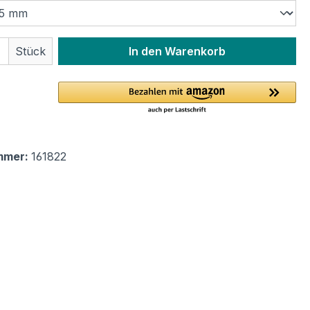
 Anzahl: Gib den gewünschten Wert ein 
Stück
In den Warenkorb
mmer:
161822