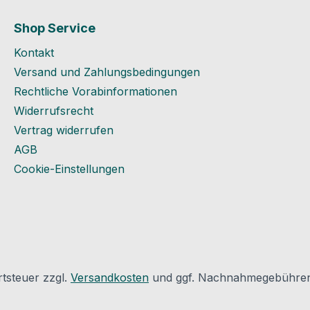
(Leinölbasis). Technische
Tempera
Daten:
h : 90° 
Shop Service
Verarbeitungstemperatur
Eurokla
Kontakt
: ideal +20º C; nicht
Lieferlä
unter 0º C. Bei
Anwend
Versand und Zahlungsbedingungen
Temperaturen unter
Anhang 5
Rechtliche Vorabinformationen
+5°C oder hohen
grau Le
Widerrufsrecht
Luftfeuchten ab ca. 80%
des Hers
Vertrag widerrufen
kann es in erhöhtem
des Hers
AGB
Maße zur Bildung von
Produkt
Cookie-Einstellungen
Tauwasser auf den zu
Kontakt
verklebenden Flächen
des Herste
oder den Klebeﬁlmen
GmbHAn
kommen.
Diettma
Temperaturbeständigkeit:
364579 
bis 105º C. Lagerung:
info@id
Möglichst kühl, aber
rtsteuer zzgl.
Versandkosten
und ggf. Nachnahmegebühren,
frostfrei. Gelierung bei
Frost reversibel.