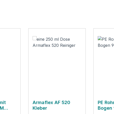
mit
Armaflex AF 520
PE Roh
+M
Kleber
Bogen 