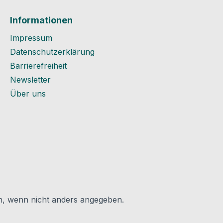
tureinsatzbereic
Brandverhalten :
Informationen
sse EL
nge : 1 m
Impressum
ung : EnEV
Datenschutzerklärung
 Zeile 7 Farbe :
Barrierefreiheit
istungserklärung
Newsletter
tellersDatenblatt
Über uns
tellers
sicherheit und
informationen
llers: IDV
dreas-
nn-Straße
GernsheimMail:
v-gmbh.de
 wenn nicht anders angegeben.