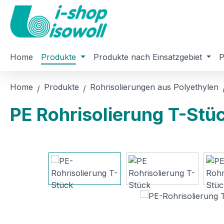
m Hauptinhalt springen
Zur Suche springen
Zur Hauptnavigation springen
Home
Produkte
Produkte nach Einsatzgebiet
P
Home
Produkte
Rohrisolierungen aus Polyethylen
PE Rohrisolierung T-Stü
Bildergalerie überspringen