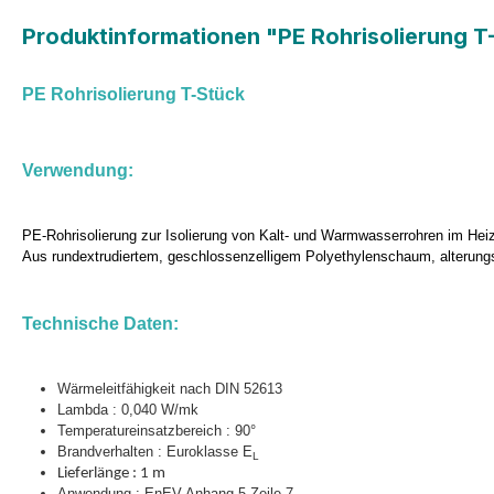
Produktinformationen "PE Rohrisolierung T
PE Rohrisolierung T-Stück
Verwendung:
PE-Rohrisolierung zur Isolierung von Kalt- und Warmwasserrohren im Heiz
Aus rundextrudiertem, geschlossenzelligem Polyethylenschaum, alterungs
Technische Daten:
Wärmeleitfähigkeit nach DIN 52613
Lambda : 0,040 W/mk
Temperatureinsatzbereich : 90°
Brandverhalten : Euroklasse
E
L
Lieferlänge : 1 m
Anwendung : EnEV Anhang 5 Zeile 7