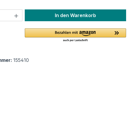
 Anzahl: Gib den gewünschten Wert ein 
In den Warenkorb
mmer:
155410