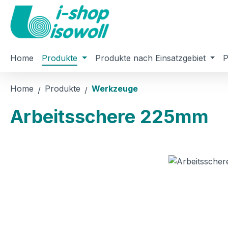
m Hauptinhalt springen
Zur Suche springen
Zur Hauptnavigation springen
Home
Produkte
Produkte nach Einsatzgebiet
P
Home
Produkte
Werkzeuge
Arbeitsschere 225mm
Bildergalerie überspringen