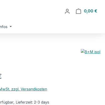
0,00 €
Ware
nfos
eis:
€
. MwSt. zzgl. Versandkosten
fügbar, Lieferzeit: 2-3 days