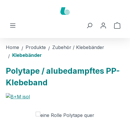
Zum Hauptinhalt springen
Ware
Home
Produkte
Zubehör / Klebebänder
Klebebänder
Polytape / alubedampftes PP-
Klebeband
Bildergalerie überspringen