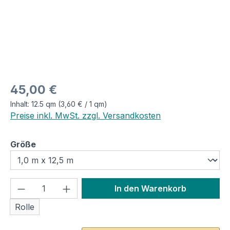
Regulärer Preis:
45,00 €
Inhalt:
12.5 qm
(3,60 € / 1 qm)
Preise inkl. MwSt. zzgl. Versandkosten
auswählen
Größe
Produkt Anzahl: Gib den gewünschten We
In den Warenkorb
Rolle