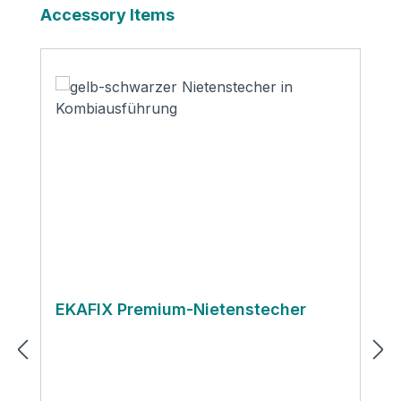
Produktgalerie überspringen
Accessory Items
EKAFIX Premium-Nietenstecher