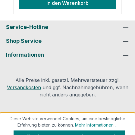
In den Warenkorb
Kontaktinformationen des Herstellers:
DEUTSCHE ROCKWOOL GmbH & Co.
KGRockwool Str. 37-4145966
GladbeckMail: info@rockwool.de
Service-Hotline
Shop Service
Informationen
Alle Preise inkl. gesetzl. Mehrwertsteuer zzgl.
Versandkosten
und ggf. Nachnahmegebühren, wenn
nicht anders angegeben.
Diese Website verwendet Cookies, um eine bestmögliche
Erfahrung bieten zu können.
Mehr Informationen ...