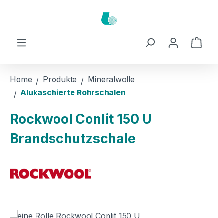
Zum Hauptinhalt springen
Ware
Home
Produkte
Mineralwolle
Alukaschierte Rohrschalen
Rockwool Conlit 150 U
Brandschutzschale
Bildergalerie überspringen