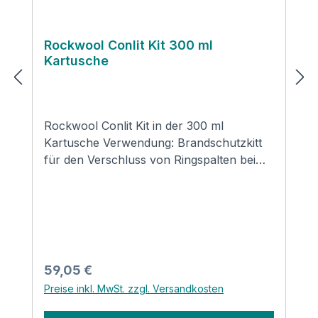
Rockwool Conlit Kit 300 ml
Kartusche
Rockwool Conlit Kit in der 300 ml
Kartusche Verwendung: Brandschutzkitt
für den Verschluss von Ringspalten bei
Abschottungen. leichte und schnelle
Verarbeitung aus der Kartusche gute
Klebewirkung rauchdicht R90
Rohrabschottungen: Conlit Kit wird zum
Verschluss der Spaltöffnung zwischen
Conlit 150 U und Bauteilöffnung
Regulärer Preis:
59,05 €
verwendet. Hierbei darf der zu
Preise inkl. MwSt. zzgl. Versandkosten
verschließende Spalt maximal 30 mm
betragen. Produktsicherheit und