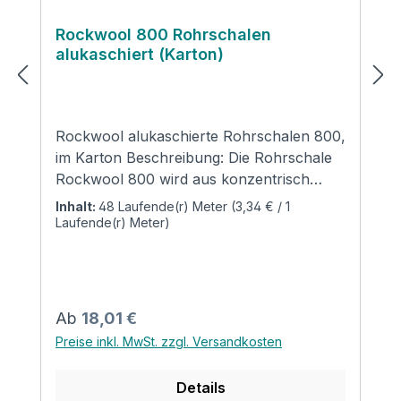
Rockwool 800 Rohrschalen
alukaschiert (Karton)
Rockwool alukaschierte Rohrschalen 800,
im Karton Beschreibung: Die Rohrschale
Rockwool 800 wird aus konzentrisch
gewickelter Steinwolle hergestellt. Sie ist
Inhalt:
48 Laufende(r) Meter
(3,34 € / 1
mit einer gitternetzverstärkten, reißfesten
Laufende(r) Meter)
Aluminium-Sandwich-Folie mit
selbstklebender Überlappung kaschiert,
einseitig aufgeschlitzt und zur leichteren
Montage auf der Innenwandung
Regulärer Preis:
Ab
18,01 €
eingesägt. Anwendung: Wärmedämmung
Preise inkl. MwSt. zzgl. Versandkosten
von Heizungs- und Warmwasserrohren
gemäß Gebäudeenergiegesetz (GEG) -
Details
vormals Energieeinsparverordnung