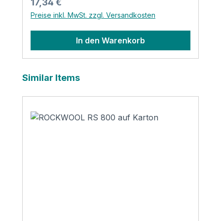
Regulärer Preis:
17,34 €
Kunstleder
Preise inkl. MwSt. zzgl. Versandkosten
In den Warenkorb
Produktgalerie überspringen
Similar Items