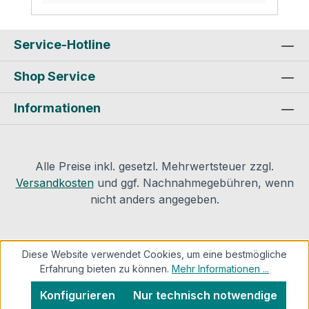
(EnEV), Trinkwasserrohrleitungen gemäß
DIN 1988-200:2015-05, Solarleitungen
sowie von Rohrleitungen in
Service-Hotline
betriebstechnischen Anlagen. Des
Shop Service
Weiteren kann die Rockwool 800 als
Brandschutzbekleidung von brennbaren
Informationen
Rohrleitungen in Flucht- und
Rettungswegen verwendet werden und ist
Bestandteil des Conlit
Abschottungssystems und wird dort als
Alle Preise inkl. gesetzl. Mehrwertsteuer zzgl.
weiterführende Dämmung benötigt.
Versandkosten
und ggf. Nachnahmegebühren, wenn
Vorteile: mit dem Blauen Engel
nicht anders angegeben.
ausgezeichnetnichtbrennbar, wärme- und
schalldämmend wasserabweisendschnelle
und einfache Montage auch für
Diese Website verwendet Cookies, um eine bestmögliche
ungeübteauch für Edelstahlleitungen
Erfahrung bieten zu können.
Mehr Informationen ...
geeignet Technische Daten: Euroklasse
A2- s1, d0; DIN EN 13501-1 Schmelzpunkt
Konfigurieren
Nur technisch notwendige
> 1000 °C; DIN 4102-17