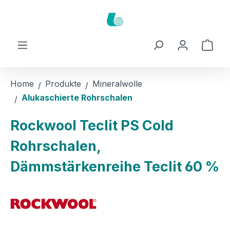
Zum Hauptinhalt springen
Ware
Home
Produkte
Mineralwolle
Alukaschierte Rohrschalen
Rockwool Teclit PS Cold
Rohrschalen,
Dämmstärkenreihe Teclit 60 %