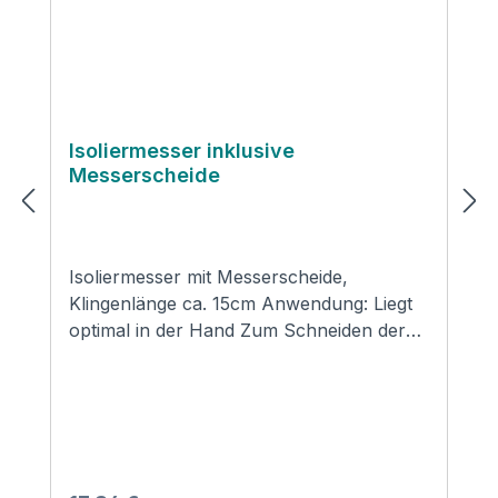
Isoliermesser inklusive
Messerscheide
Isoliermesser mit Messerscheide,
Klingenlänge ca. 15cm Anwendung: Liegt
optimal in der Hand Zum Schneiden der
Isolierung Mineralwolle wie auch
Kautschuk Stabile Verbindung mit
Quernieten zwischen Schaft und Klinge
für perfektes Arbeiten ideal für
Isolierarbeiten Inklusive passender
Messerscheide mit Gürtelbefestigung aus