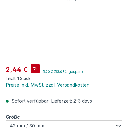
Verkaufspreis:
%
2,44 €
Regulärer Preis:
5,20 €
(53.08% gespart)
Inhalt:
1 Stück
Preise inkl. MwSt. zzgl. Versandkosten
Sofort verfügbar, Lieferzeit: 2-3 days
auswählen
Größe