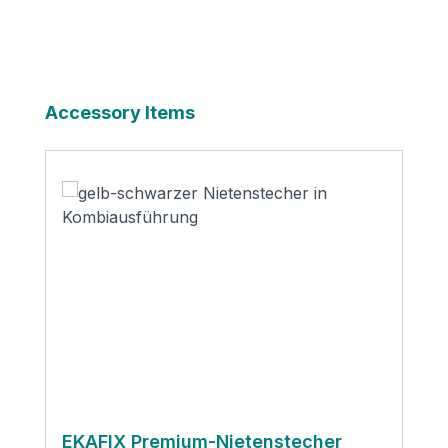
Produktgalerie überspringen
Accessory Items
EKAFIX Premium-Nietenstecher