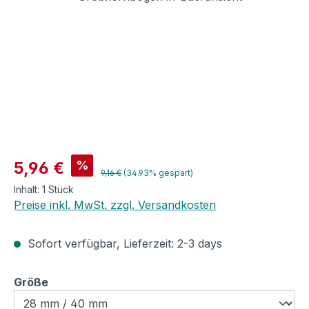
Verkaufspreis:
%
5,96 €
Regulärer Preis:
9,16 €
(34.93% gespart)
Inhalt:
1 Stück
Preise inkl. MwSt. zzgl. Versandkosten
Sofort verfügbar, Lieferzeit: 2-3 days
auswählen
Größe