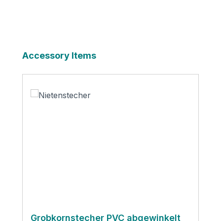
Produktgalerie überspringen
Accessory Items
Grobkornstecher PVC abgewinkelt