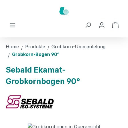
Zum Hauptinhalt springen
Ware
Home
Produkte
Grobkorn-Ummantelung
Grobkorn-Bogen 90°
Sebald Ekamat-
Grobkornbogen 90°
Bildergalerie überspringen