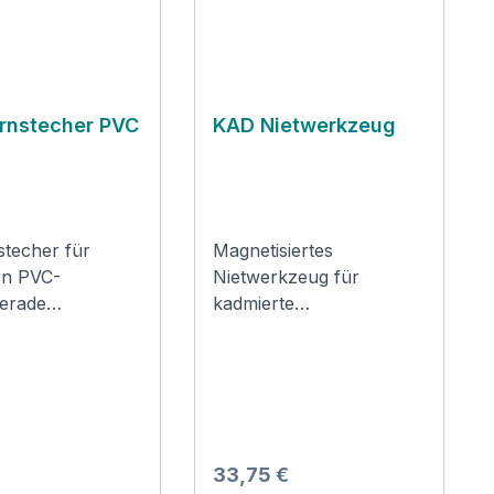
rnstecher PVC
KAD Nietwerkzeug
e
stecher für
Magnetisiertes
rn PVC-
Nietwerkzeug für
gerade
kadmierte
rung
Grobkornnieten
ung: Zur
Verwendung: Zur
gung von PVC-
Befestigung von
uf
kadmierte Nieten auf
folie!
Grobkornfolie.
Produktsicherheit und
er Preis:
Regulärer Preis:
33,75 €
Kontaktinformationen