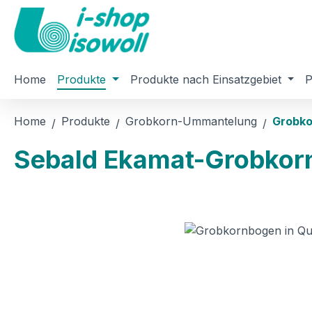
m Hauptinhalt springen
Zur Suche springen
Zur Hauptnavigation springen
Home
Produkte
Produkte nach Einsatzgebiet
P
Home
Produkte
Grobkorn-Ummantelung
Grobko
Sebald Ekamat-Grobkor
Bildergalerie überspringen