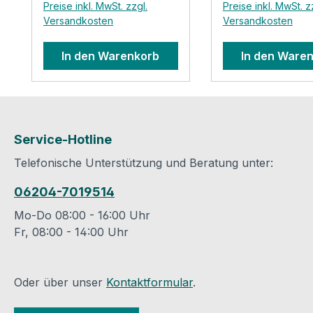
Preise inkl. MwSt. zzgl.
Preise inkl. MwSt. z
Produktsicherhei
Versandkosten
Versandkosten
Kontaktinformat
des Herstellers: ALUJET
In den Warenkorb
In den Ware
GmbH Ahornstr
D-82291 Mamm
E-Mail: info@aluj
Service-Hotline
Telefonische Unterstützung und Beratung unter:
06204-7019514
Mo-Do 08:00 - 16:00 Uhr
Fr, 08:00 - 14:00 Uhr
Oder über unser
Kontaktformular
.