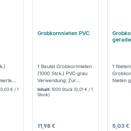
Grobkornnieten PVC
Grobko
gerad
k.)
1 Beutel Grobkornnieten
1 Nieten
(1000 Stck.) PVC-grau
Grobko
mierte
Verwendung: Zur
Nieten 
Befestigung von PVC-
Ausfüh
(0,03 € / 1
Inhalt:
1000 Stück
(0,01 € / 1
Nieten auf
Verwend
Stück)
e
Grobkornfolie!
Befesti
r
Nieten a
Grobkorn
 auf
Regulärer Preis:
Regulär
11,98 €
5,03 €