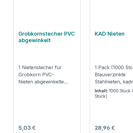
Grobkornstecher PVC
KAD Nieten
abgewinkelt
1 Nietenstecher für
1 Pack (1000 Stc
Grobkorn PVC-
Blauverzinkte
Nieten abgewinkelte
Stahlnieten, kad
Ausführung
Ausführung zur
Inhalt:
1000 Stück
Verwendung: Zur
Befestigung von
Stück)
Befestigung von PVC-
Alugrobkornfoli
Nieten auf
Verwendung: Zu
Grobkornfolie!
Befestigung von
kadmierte Nieten
Regulärer Preis:
Regulärer Preis:
5,03 €
28,96 €
Grobkornfolie!