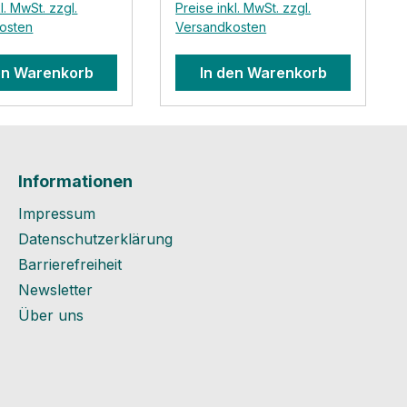
l. MwSt. zzgl.
Preise inkl. MwSt. zzgl.
des Herstellers: ALUJET
osten
Versandkosten
GmbH Ahornstrasse 16
D-82291 Mammendorf
en Warenkorb
In den Warenkorb
E-Mail: info@alujet.de
Informationen
Impressum
Datenschutzerklärung
Barrierefreiheit
Newsletter
Über uns