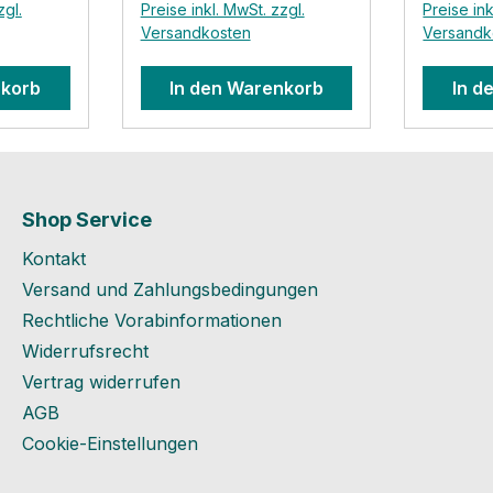
zgl.
Preise inkl. MwSt. zzgl.
Preise ink
t und
Versandkosten
Versandk
ionen
nkorb
In den Warenkorb
In d
asse 16
endorf
et.de
Shop Service
Kontakt
Versand und Zahlungsbedingungen
Rechtliche Vorabinformationen
Widerrufsrecht
Vertrag widerrufen
AGB
Cookie-Einstellungen