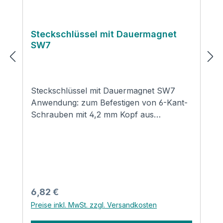
Steckschlüssel mit Dauermagnet
SW7
Steckschlüssel mit Dauermagnet SW7
Anwendung: zum Befestigen von 6-Kant-
Schrauben mit 4,2 mm Kopf aus
gehärtetem Stahl Länge 42 mm
magnetisch zum Halten der Schraube
Form E Aussensechskantantrieb
Produktsicherheit und
Kontaktinformationen des Herstellers:
Goebel GmbHMühlenstraße 2-4D - 40699
Regulärer Preis:
6,82 €
ErkrathMail: info@goebel-shop.com
Preise inkl. MwSt. zzgl. Versandkosten