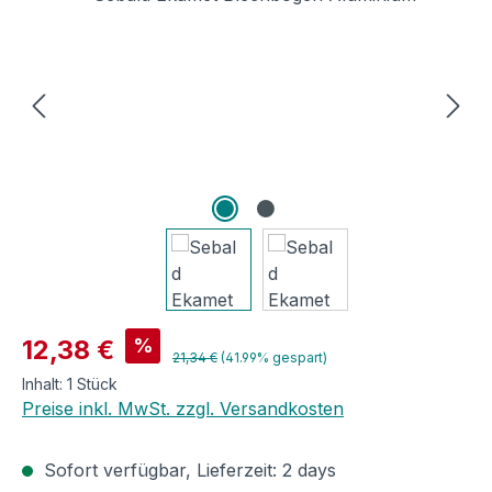
Verkaufspreis:
%
12,38 €
Regulärer Preis:
21,34 €
(41.99% gespart)
Inhalt:
1 Stück
Preise inkl. MwSt. zzgl. Versandkosten
Sofort verfügbar, Lieferzeit: 2 days