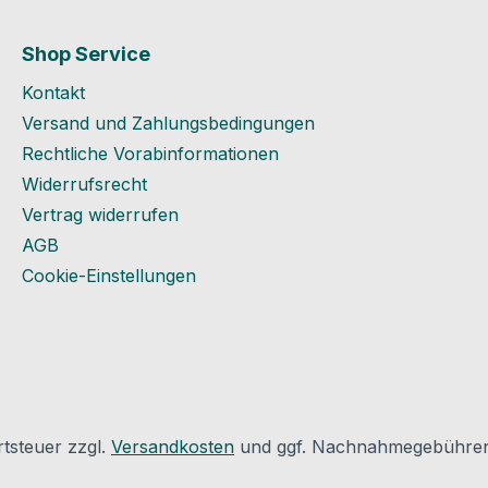
Bögen
des Herstellers: Goebel
ht
GmbHMühlenstraße 2-
Shop Service
Bogen.
4D - 40699 ErkrathMail:
Kontakt
info@goebel-shop.com
z für
Versand und Zahlungsbedingungen
ieten
Rechtliche Vorabinformationen
 Zubehör
Widerrufsrecht
nicht
Vertrag widerrufen
latt des
AGB
t und
Cookie-Einstellungen
ionen
aße 2-
thMail:
op.com
rtsteuer zzgl.
Versandkosten
und ggf. Nachnahmegebühren,