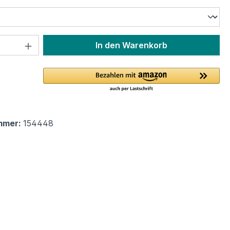
ählen
 Anzahl: Gib den gewünschten Wert ein 
In den Warenkorb
mmer:
154448