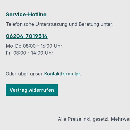
Präzision erfordern.
Laufmeter, für 
Egal, welche Arbeit Sie
benötigen Sie ac
Service-Hotline
verrichten – mit der
Schrauben pro 
Telefonische Unterstützung und Beratung unter:
Sanitized®
Auch einen
Hygienefunktion (ohne
Schraubereinsat
06204-7019514
Triclosan), die in alle
Akkuschrauber b
ATG® Handschuhe
wir an. Weiteres
Mo-Do 08:00 - 16:00 Uhr
integriert ist, haben
zur Montage ist 
Fr, 08:00 - 14:00 Uhr
unangenehme Gerüche
notwendig.Datenb
keine Chance. Sanitized®
Herstellers
(triclosanfrei) wirkt wie
Produktsicherhei
Oder über unser
Kontaktformular
.
ein integriertes
Kontaktinformat
Deodorant, das die
des Herstellers: Goebel
Vertrag widerrufen
Kleidung länger frisch
GmbHMühlenstr
hält und ein sicheres
4D - 40699 Erkra
Gefühl vermittelt.
info@goebel-sh
Eigenschaften: 360°
Alle Preise inkl. gesetzl. Mehrwe
Atmungsaktivität - Die
patentierte Nitril-