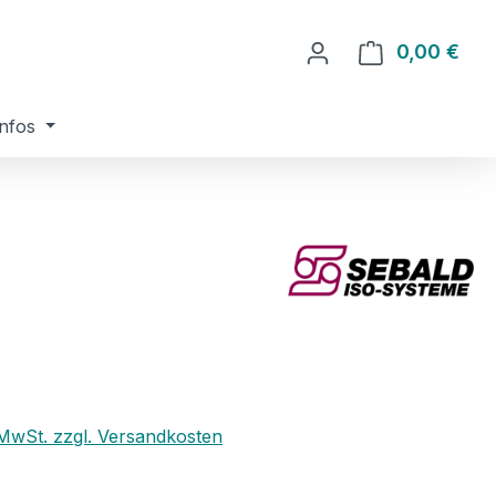
0,00 €
Ware
nfos
eis:
. MwSt. zzgl. Versandkosten