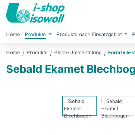
m Hauptinhalt springen
Zur Suche springen
Zur Hauptnavigation springen
Home
Produkte
Produkte nach Einsatzgebiet
P
Home
Produkte
Blech-Ummantelung
Formteile v
Sebald Ekamet Blechbog
Bildergalerie überspringen