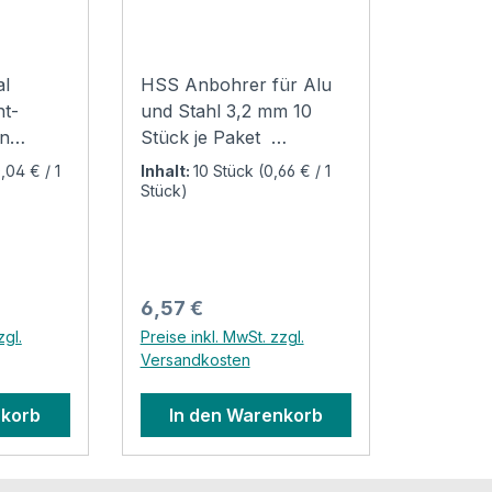
10er Pack
al
HSS Anbohrer für Alu
t-
und Stahl 3,2 mm 10
in
Stück je Paket
ührung
Verwendung: HSS
,04 € / 1
Inhalt:
10 Stück
(0,66 € / 1
Anbohrer sind speziell
Stück)
um
für Lochbohrungen in
.B.
Stahlblech und
Aluminium geeignet. DIN
tzen
1897 geschliffen Type N
Regulärer Preis:
6,57 €
hteile
rechtsschneidend
zgl.
Preise inkl. MwSt. zzgl.
te
zylindrisch extra kurz
Versandkosten
es muß
Bohrdurchmesser 3,2
mm Bohrlänge 10 mm
nkorb
In den Warenkorb
chmäntel
Gesamtlänge 40 mm
chs
Produktsicherheit und
Kontaktinformationen