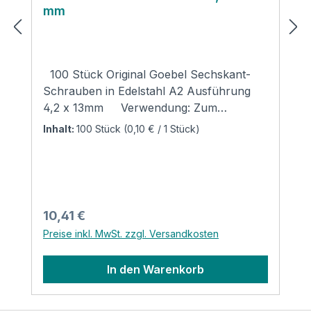
mm
100 Stück Original Goebel Sechskant-
Schrauben in Edelstahl A2 Ausführung
4,2 x 13mm Verwendung: Zum
Anbringen von z.B. Blechmäntel,
Inhalt:
100 Stück
(0,10 € / 1 Stück)
Blechbogen, Stutzen oder andere
Blechteile mit vorgestanzten Löchern. In
Edelstahl A2, DIN 7976. Ideal für unsere
Aluminium Mäntel, Bögen und Endteller!
Für Blechmäntel benötigen Sie sechs
Regulärer Preis:
10,41 €
Schrauben pro Laufmeter, für Bögen
Preise inkl. MwSt. zzgl. Versandkosten
benötigen Sie acht Schrauben pro Bogen.
Auch den passenden Schraubereinsatz
In den Warenkorb
bieten wir an. Weiteres Zubehör zur
Montage ist nicht notwendig.Datenblatt
des Herstellers Produktsicherheit und