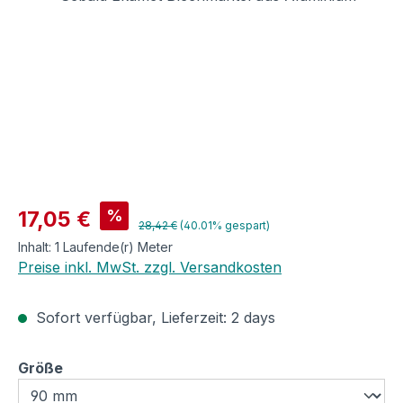
Verkaufspreis:
%
17,05 €
Regulärer Preis:
28,42 €
(40.01% gespart)
Inhalt:
1 Laufende(r) Meter
Preise inkl. MwSt. zzgl. Versandkosten
Sofort verfügbar, Lieferzeit: 2 days
auswählen
Größe