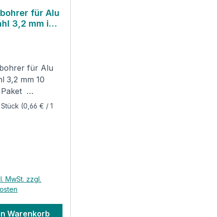
bohrer für Alu
ahl 3,2 mm im
ack
ohrer für Alu
hl 3,2 mm 10
e Paket
dung: HSS
 Stück
(0,66 € / 1
 sind speziell
hbohrungen in
ech und
 geeignet. DIN
schliffen Type N
er Preis:
chneidend
l. MwSt. zzgl.
sch extra kurz
osten
chmesser 3,2
rlänge 10 mm
en Warenkorb