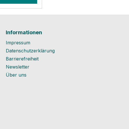
länge 40 mm
sicherheit und
informationen
lers: Goebel
hlenstraße 2-
Informationen
699 ErkrathMail:
ebel-shop.com
Impressum
Datenschutzerklärung
Barrierefreiheit
Newsletter
Über uns