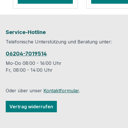
Mäntel, Bögen und
GmbHMühlenstr
Endteller! Für
4D - 40699 Erkra
Blechmäntel benötigen
info@goebel-sh
Sie sechs Schrauben
pro Laufmeter, für
Service-Hotline
Bögen benötigen Sie
Telefonische Unterstützung und Beratung unter:
acht Schrauben pro
Bogen. Auch den
06204-7019514
passenden
Schraubereinsatz bieten
Mo-Do 08:00 - 16:00 Uhr
wir an. Weiteres Zubehör
Fr, 08:00 - 14:00 Uhr
zur Montage ist nicht
notwendig.Datenblatt des
Herstellers
Oder über unser
Kontaktformular
.
Produktsicherheit und
Kontaktinformationen
Vertrag widerrufen
des Herstellers: Goebel
GmbH Mühlenstraße 2-
4D - 40699 Erkrath E-