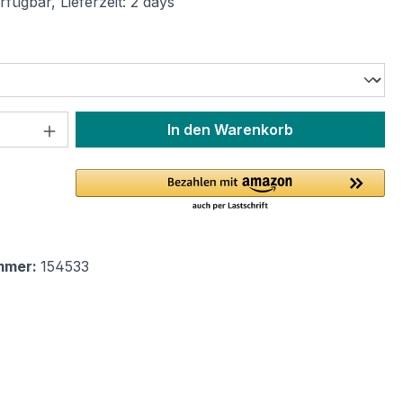
fügbar, Lieferzeit: 2 days
ählen
 Anzahl: Gib den gewünschten Wert ein 
In den Warenkorb
mmer:
154533