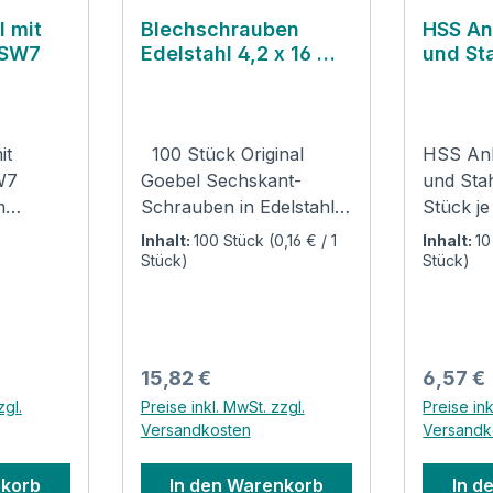
l mit
Blechschrauben
HSS An
 SW7
Edelstahl 4,2 x 16 mm
und St
mit EPDM-
10er P
Dichtscheibe
it
100 Stück Original
HSS Anb
W7
Goebel Sechskant-
und Sta
Schrauben in Edelstahl
Stück j
-Kant-
A2 Ausführung 4,2 x 16
Verwen
Inhalt:
100 Stück
(0,16 € / 1
Inhalt:
10
4,2 mm
mm mit EPDM-
Anbohrer
Stück)
Stück)
etem
Dichtscheibe
für Loc
 mm
Verwendung: Zum
Stahlbl
Halten
Anbringen von z.B.
Aluminium
orm E
Blechmäntel,
1897 ge
Regulärer Preis:
Regulär
15,82 €
6,57 €
antrieb
Blechbogen, Stutzen
rechtss
zgl.
Preise inkl. MwSt. zzgl.
Preise ink
t und
oder andere Blechteile
zylindri
Versandkosten
Versandk
ionen
mit vorgestanzten
Bohrdur
Löchern. In Edelstahl A2,
mm Boh
nkorb
In den Warenkorb
In d