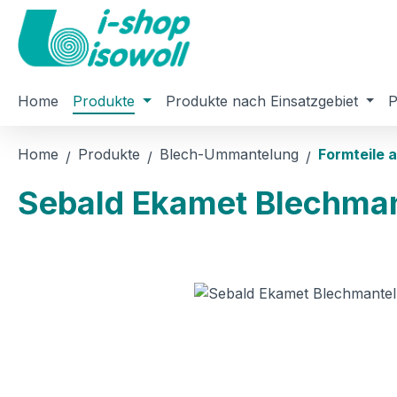
m Hauptinhalt springen
Zur Suche springen
Zur Hauptnavigation springen
Home
Produkte
Produkte nach Einsatzgebiet
P
Home
Produkte
Blech-Ummantelung
Formteile 
Sebald Ekamet Blechman
Bildergalerie überspringen