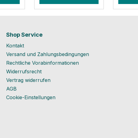
aße 2-
DIN 7976. EPDM-
Gesamt
thMail:
Dichtscheiben haben
Produkt
op.com
eine hohe Alterungs-
Kontakt
(UV- und Ozonresistenz
des Herstel
sowie hohe thermische
GmbHMü
Shop Service
Beständigkeit),
4D - 40
Kontakt
Witterungs- (Wetter- und
info@go
Feuchtigkeitsbeständigkei
Versand und Zahlungsbedingungen
t), und Hitzebeständigkeit
Rechtliche Vorabinformationen
(Temperaturbeständigkei
Widerrufsrecht
t von – 30 bis + 130 Grad
Vertrag widerrufen
Celsius). Zudem weisen
AGB
Sie eine hohe Resistenz
Cookie-Einstellungen
gegen heißes Wasser,
Dampf, Wasch- und
Spülmittel auf. Beständig
gegen verdünnte Säuren
und z.B.
Bremsflüssigkeiten auf