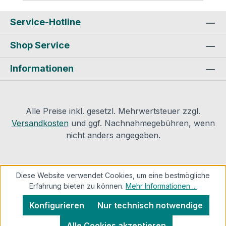
DIN 4102, B1 schwerentflammbar Sichere
Nahtverklebung auch bei späteren
Service-Hotline
Feuchtigkeitsangriffen Problemlose
Shop Service
Verarbeitung während des Innenausbaus
auch bei niedrigen Temperaturen
Informationen
Ausgezeichnete Wasser- und
Wasserdampfsperre Gute Abriebfestigkeit
der Aluminiumfolie Ausgezeichnete
Alterungsbeständigkeit Lieferbare Breiten:
Alle Preise inkl. gesetzl. Mehrwertsteuer zzgl.
50 mm 70 mm 100 mm Produktsicherheit
Versandkosten
und ggf. Nachnahmegebühren, wenn
und Kontaktinformationen des Herstellers:
nicht anders angegeben.
ALUJET GmbH Ahornstrasse 16 D-
82291 Mammendorf Mail: info@alujet.de
Diese Website verwendet Cookies, um eine bestmögliche
Erfahrung bieten zu können.
Mehr Informationen ...
Konfigurieren
Nur technisch notwendige
Alle Cookies akzeptieren