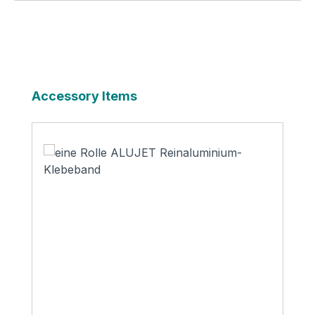
Produktgalerie überspringen
Accessory Items