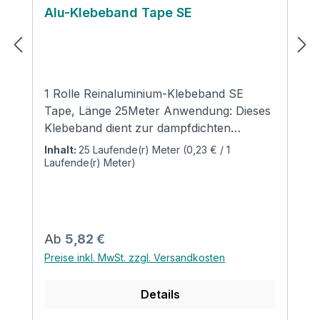
Alu-Klebeband Tape SE
1 Rolle Reinaluminium-Klebeband SE
Tape, Länge 25Meter Anwendung: Dieses
Klebeband dient zur dampfdichten
Verklebung und Ummantelung von
Inhalt:
25 Laufende(r) Meter
(0,23 € / 1
alukaschierten Dämmstoffen in den
Laufende(r) Meter)
Bereichen Sanitär, Heizung, Klima,
Lüftung und Solar. Zur Stoßverklebung
von alukaschierten Rohrschalen und
Lamellenmatten, sowie beim Isolieren von
Regulärer Preis:
Ab
5,82 €
Rohren und Kanälen. Technische Daten:
Preise inkl. MwSt. zzgl. Versandkosten
Intensiv haftender und
baustellenfreundlicher Kleber Gute
Details
Verarbeitung auch unter schwierigen
Bedingungen Schwer entflammbar nach