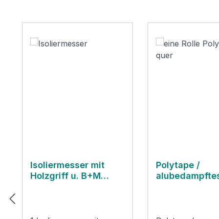
Produktgalerie überspringen
Isoliermesser mit
Polytape /
Holzgriff u. B+M
alubedampftes
Logo
Klebeband