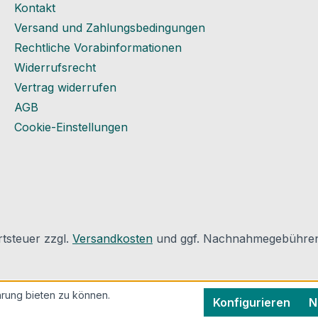
Kontakt
ist eine
Versand und Zahlungsbedingungen
bung zu
Rechtliche Vorabinformationen
sche
Widerrufsrecht
Vertrag widerrufen
e 0,05
AGB
 / 25
n > 20
Cookie-Einstellungen
ft 100 N
hnung 90
urchl.
. 1300
aturbest
rtsteuer zzgl.
Versandkosten
und ggf. Nachnahmegebühren,
h UV-
gut Kern
rung bieten zu können.
abilität
Konfigurieren
N