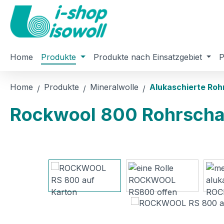
m Hauptinhalt springen
Zur Suche springen
Zur Hauptnavigation springen
Home
Produkte
Produkte nach Einsatzgebiet
P
Home
Produkte
Mineralwolle
Alukaschierte Roh
Rockwool 800 Rohrschal
Bildergalerie überspringen