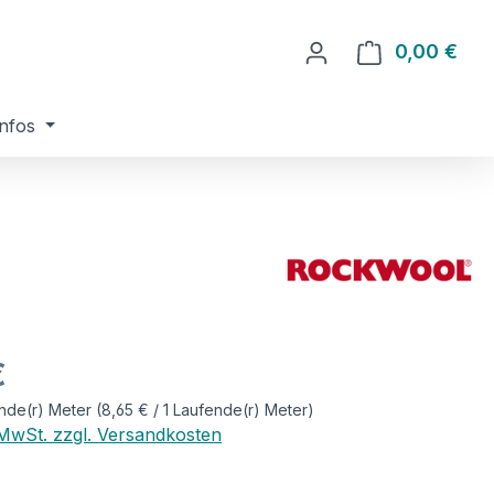
0,00 €
Ware
nfos
eis:
€
nde(r) Meter
(8,65 € / 1 Laufende(r) Meter)
. MwSt. zzgl. Versandkosten