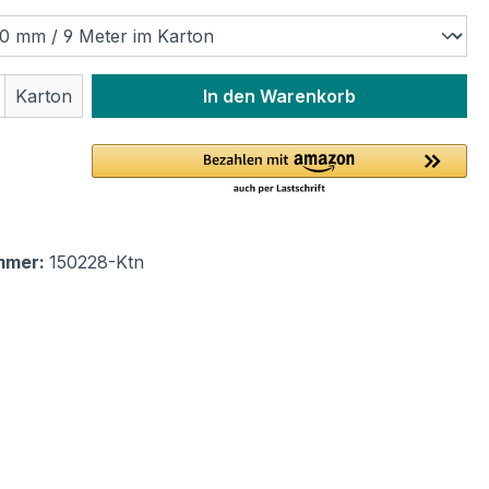
ählen
 Anzahl: Gib den gewünschten Wert ein 
Karton
In den Warenkorb
mmer:
150228-Ktn