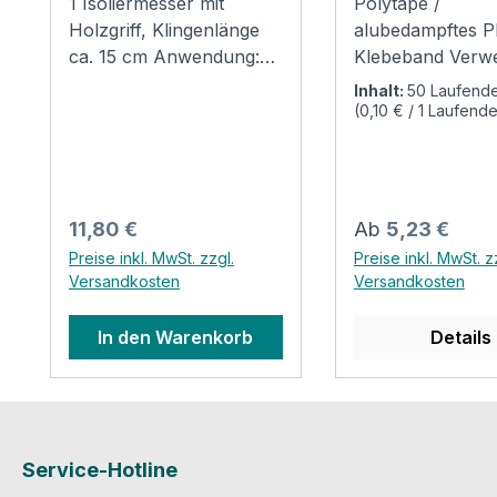
1 Isoliermesser mit
Polytape /
Holzgriff, Klingenlänge
alubedampftes 
ca. 15 cm Anwendung:
Klebeband Verw
Liegt optimal in der Hand
Polytape ist ein
Inhalt:
50 Laufende
Zum Schneiden der
metallisierter Pol
(0,10 € / 1 Laufende
Meter)
Isolierung – Mineralwolle
einseitig mit eine
wie auch Kautschuk
Acrylkleber besc
Stabile Verbindung mit
Der Einsatzberei
Quernieten zwischen
hierfür ist z.B. d
Regulärer Preis:
Regulärer Preis:
11,80 €
Ab
5,23 €
Schaft und Klinge für
Abkleben, Abdic
Preise inkl. MwSt. zzgl.
Preise inkl. MwSt. z
perfektes Arbeiten –
und Ummanteln 
Versandkosten
Versandkosten
ideal für Isolierarbeiten
aluminium-kasch
Isoliermaterialien
In den Warenkorb
Details
Segmenten die k
brandschutzklassi
n Klebebänder
vorgeben. Durch
Stärke, der
Service-Hotline
hochelastische u