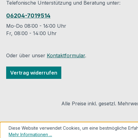
Telefonische Unterstützung und Beratung unter:
hervorragende
Klebeeigenschaft 
06204-7019514
optimale Verkle
erzielen. Techni
Mo-Do 08:00 - 16:00 Uhr
Daten: Trägerstärke 0,03
Fr, 08:00 - 14:00 Uhr
mm Gesamtstärk
mm Klebkraft 6 N
mm Haftvermöge
Oder über unser
Kontaktformular
.
h / 23° C Reißkra
/ 25 mm Reißde
Vertrag widerrufen
% Wasserdampfd
0,9 gr/m²/d
Sauerstoffdurchl
m³/m²/d Temper
Alle Preise inkl. gesetzl. Mehrwe
-20 bis +100° C/
Beständigkeit gut
Witterungsbest. 
Diese Website verwendet Cookies, um eine bestmögliche Erfah
Kunststoff Lagerst
Mehr Informationen ...
24 Monate