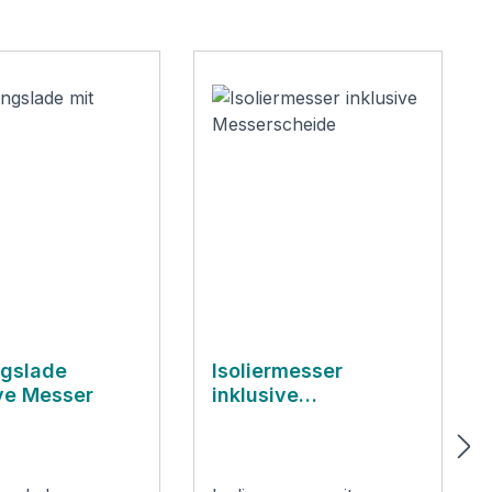
 5 Sternen
gslade
Isoliermesser
ive Messer
inklusive
Messerscheide