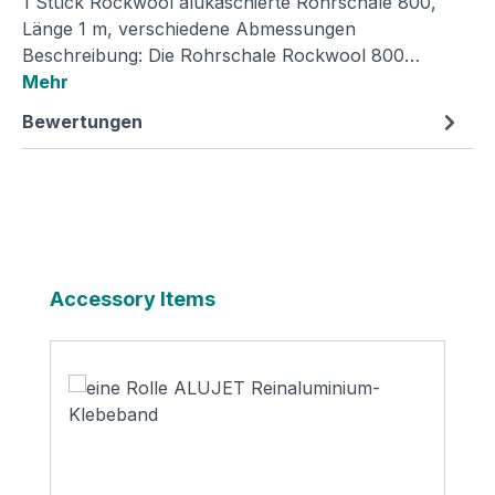
1 Stück Rockwool alukaschierte Rohrschale 800,
Länge 1 m, verschiedene Abmessungen
Beschreibung: Die Rohrschale Rockwool 800…
Mehr
Bewertungen
Produktgalerie überspringen
Accessory Items