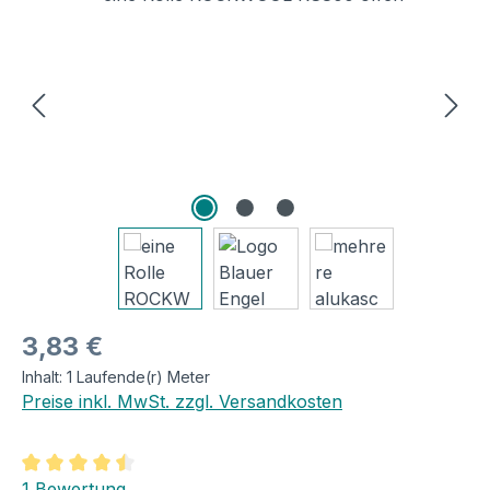
Regulärer Preis:
3,83 €
Inhalt:
1 Laufende(r) Meter
Preise inkl. MwSt. zzgl. Versandkosten
Durchschnittliche Bewertung von 4.5 von 5 Sternen
1 Bewertung