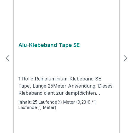
Alu-Klebeband Tape SE
1 Rolle Reinaluminium-Klebeband SE
Tape, Länge 25Meter Anwendung: Dieses
Klebeband dient zur dampfdichten
Verklebung und Ummantelung von
Inhalt:
25 Laufende(r) Meter
(0,23 € / 1
alukaschierten Dämmstoffen in den
Laufende(r) Meter)
Bereichen Sanitär, Heizung, Klima,
Lüftung und Solar. Zur Stoßverklebung
von alukaschierten Rohrschalen und