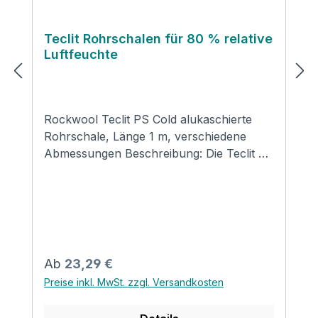
Teclit Rohrschalen für 80 % relative
Luftfeuchte
Rockwool Teclit PS Cold alukaschierte
Rohrschale, Länge 1 m, verschiedene
Abmessungen Beschreibung: Die Teclit PS
Cold Rohrschale ist speziell für die
Dämmung von Kälteleitungen an
haustechnischen Anlagen entwickelt
worden. Anwendung: Rohrschale speziell
für die Dämmung von Kälteleitungen an
haustechnischen Anlagen – höchst
Regulärer Preis:
Ab
23,29 €
formstabil und druckfest mit besonders
Preise inkl. MwSt. zzgl. Versandkosten
stabiler glasfaserverstärkter
Alukaschierung, die eine diffusionsdichte