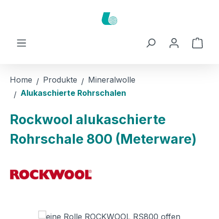
Zum Hauptinhalt springen
Ware
Home
Produkte
Mineralwolle
Alukaschierte Rohrschalen
Rockwool alukaschierte
Rohrschale 800 (Meterware)
Bildergalerie überspringen