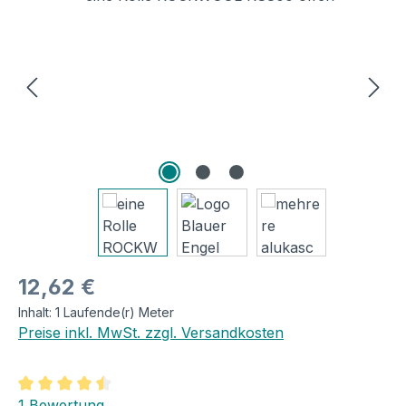
Regulärer Preis:
12,62 €
Inhalt:
1 Laufende(r) Meter
Preise inkl. MwSt. zzgl. Versandkosten
Durchschnittliche Bewertung von 4.5 von 5 Sternen
1 Bewertung