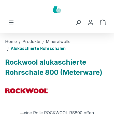
Zum Hauptinhalt springen
Ware
Home
Produkte
Mineralwolle
Alukaschierte Rohrschalen
Rockwool alukaschierte
Rohrschale 800 (Meterware)
Bildergalerie überspringen