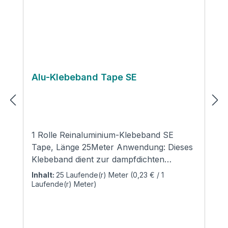
Alu-Klebeband Tape SE
1 Rolle Reinaluminium-Klebeband SE
Tape, Länge 25Meter Anwendung: Dieses
Klebeband dient zur dampfdichten
Verklebung und Ummantelung von
Inhalt:
25 Laufende(r) Meter
(0,23 € / 1
alukaschierten Dämmstoffen in den
Laufende(r) Meter)
Bereichen Sanitär, Heizung, Klima,
Lüftung und Solar. Zur Stoßverklebung
von alukaschierten Rohrschalen und