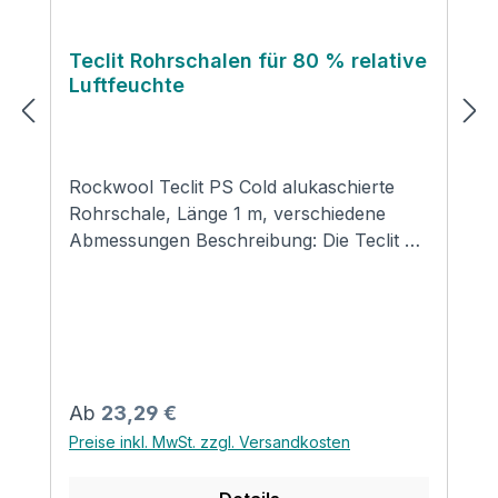
Teclit Rohrschalen für 80 % relative
Luftfeuchte
Rockwool Teclit PS Cold alukaschierte
Rohrschale, Länge 1 m, verschiedene
Abmessungen Beschreibung: Die Teclit PS
Cold Rohrschale ist speziell für die
Dämmung von Kälteleitungen an
haustechnischen Anlagen entwickelt
worden. Anwendung: Rohrschale speziell
für die Dämmung von Kälteleitungen an
haustechnischen Anlagen – höchst
Regulärer Preis:
Ab
23,29 €
formstabil und druckfest mit besonders
Preise inkl. MwSt. zzgl. Versandkosten
stabiler glasfaserverstärkter
Alukaschierung, die eine diffusionsdichte