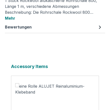
1 Stück Rockwool alukaschierte Rohrschale 800,
Länge 1 m, verschiedene Abmessungen
Beschreibung: Die Rohrschale Rockwool 800…
Mehr
Bewertungen
Produktgalerie überspringen
Accessory Items